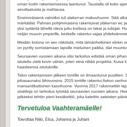
oman kodin rakentamisessa laantunut. Taustalla oli koko ajan fi
ainutlaatuista ja mahtavaa.
Ensimmäisenä valmiiksi tuli alakerran makuuhuone. Siitä alk
märkätilat. Pahnan pohjimmaisina rakentuivat yläkerran wc ja
yksi sydäntä lähellä oleva juttu kodissa on takat ja tulisijat. Hu
neljän muurin ympärille, keskelle rakentui vajaa yhdeksänmet
Meidän kotona on sen näköistä, mitä tämänhetkinen elokin 
on pyritty somistamaan lapsille mieluinen paikka; tilat muun
Seuraavien vuosien aikana olisi tarkoitus edistää oman pihan 
istutettu vielä kovin vähän, joten siinä riittää projektia. Kui
haasteensa istutuksille. 
Talon rakentamisen jälkeen tontille on ilmaantunut puuliiteri.
pihasaunaksi lähivuosina. 2015 tontille rakentui Askon vanhoi
mansardikattoinen kasvihuone. Vuonna 2017 rakennettiin lapsille
sisätiloja on tarkoitus työstää seuraavien vuosien aikana. He
jatkeeksi tehtiin pieni kesäkeittiö, joka katettiin sateisten päivi
Tervetuloa Vaahteramäelle!
Toivottaa Niilo, Elsa, Johanna ja Juhani