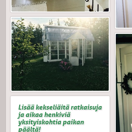
Lisää kekseliäitä ratkaisuja
ja aikaa henkiviä
yksityiskohtia paikan
päältä!