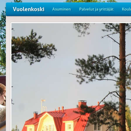
Vuolenkoski
Asuminen
Palvelut ja yrittäjät
Koul