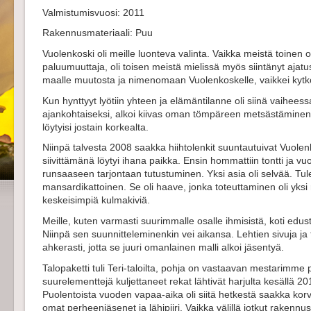
Valmistumisvuosi: 2011
Rakennusmateriaali: Puu
Vuolenkoski oli meille luonteva valinta. Vaikka meistä toinen onk
paluumuuttaja, oli toisen meistä mielissä myös siintänyt ajat
maalle muutosta ja nimenomaan Vuolenkoskelle, vaikkei kytkö
Kun hynttyyt lyötiin yhteen ja elämäntilanne oli siinä vaiheessa
ajankohtaiseksi, alkoi kiivas oman tömpäreen metsästäminen. H
löytyisi jostain korkealta.
Niinpä talvesta 2008 saakka hiihtolenkit suuntautuivat Vuolenk
siivittämänä löytyi ihana paikka. Ensin hommattiin tontti ja vu
runsaaseen tarjontaan tutustuminen. Yksi asia oli selvää. Tulev
mansardikattoinen. Se oli haave, jonka toteuttaminen oli yks
keskeisimpiä kulmakiviä.
Meille, kuten varmasti suurimmalle osalle ihmisistä, koti edust
Niinpä sen suunnitteleminenkin vei aikansa. Lehtien sivuja ja tal
ahkerasti, jotta se juuri omanlainen malli alkoi jäsentyä.
Talopaketti tuli Teri-taloilta, pohja on vastaavan mestarimme
suurelementtejä kuljettaneet rekat lähtivät harjulta kesällä 201
Puolentoista vuoden vapaa-aika oli siitä hetkestä saakka korvam
omat perheenjäsenet ja lähipiiri. Vaikka välillä jotkut rakennusva