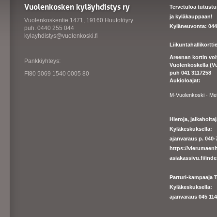
Vuolenkosken kyläyhdistys ry
Tervetuloa tutust
ja kyläkauppaan!
Vuolenkoskentie 1471, 19160 Huutotöyry
Kyläneuvonta: 044
puh. 0440 255 044
kylayhdistys@vuolenkoski.fi
Liikuntahallikortt
Areenan kortin vo
Pankkiyhteys:
Vuolenkoskella (V
puh 041 3117258
FI80 5069 1540 0005 80
Aukioloajat:
M-Vuolenkoski - Me
Hieroja, jalkahoit
Kyläkeskuksella:
ajanvaraus p. 040-7
https://
vierumaenh
asiakassivu.fi/ind
Parturi-kampaaja T
Kyläkeskuksella:
ajanva
raus 045 1140