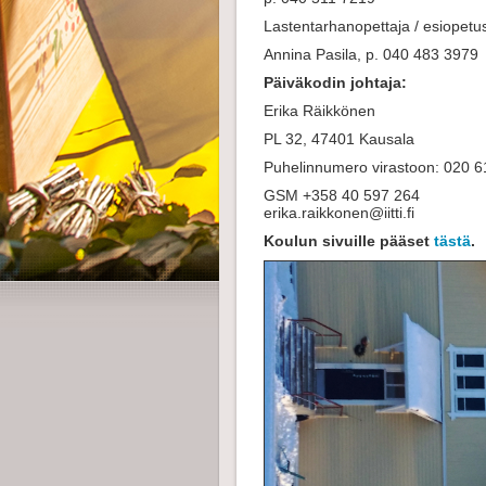
Lastentarhanopettaja / esio
Annina Pasila, p. 040 483 3979
Päiväkodin johtaja:
Erika Räikkönen
PL 32, 47401 Kausala
Puhelinnumero virastoon: 020 
GSM +358 40 597 264
erika.raikkonen@iitti.fi
Koulun sivuille pääset
tästä
.