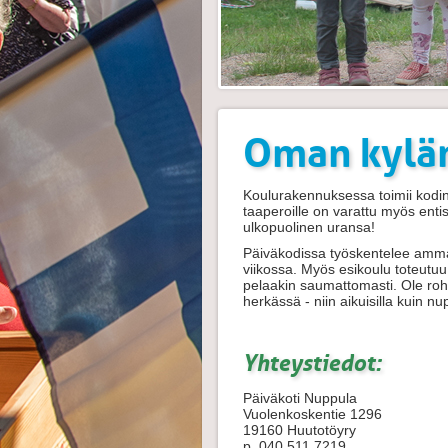
Oman kylä
Koulurakennuksessa toimii kodin
taaperoille on varattu myös enti
ulkopuolinen uransa!
Päiväkodissa työskentelee ammatt
viikossa. Myös esikoulu toteutuu
pelaakin saumattomasti.
Ole roh
herkässä - niin aikuisilla kuin nup
Yhteystiedot:
Päiväkoti Nuppula
Vuolenkoskentie 1296
19160 Huutotöyry
p. 040 511 7219