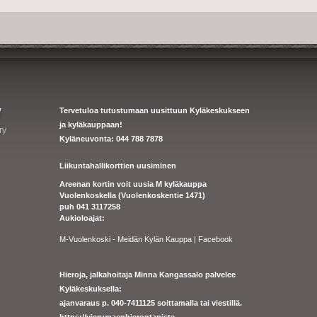
y
Tervetuloa tutustumaan uusittuun Kyläkeskukseen
ja kyläkauppaan!
ry
Kyläneuvonta: 044 788 7878
Liikuntahallikorttien uusiminen
Areenan kortin voit uusia M kyläkauppa
Vuolenkoskella (Vuolenkoskentie 1471)
puh 041 3117258
Aukioloajat:
M-Vuolenkoski - Meidän Kylän Kauppa | Facebook
Hieroja, jalkahoitaja Minna Kangassalo palvelee
Kyläkeskuksella:
ajanvaraus p. 040-7411125 soittamalla tai viestillä.