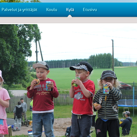
Palvelut ja yrittäjät
Koulu
Kylä
Etusivu