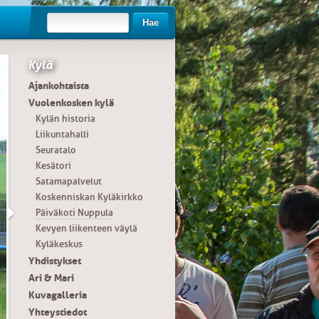
Hae
Kylä
Ajankohtaista
Vuolenkosken kylä
Kylän historia
Liikuntahalli
Seuratalo
Kesätori
Satamapalvelut
Koskenniskan Kyläkirkko
Päiväkoti Nuppula
Kevyen liikenteen väylä
Kyläkeskus
Yhdistykset
Ari & Mari
Kuvagalleria
Yhteystiedot