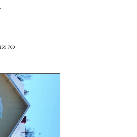
petus
6159 760