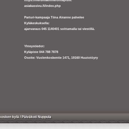
https://
vierumaenhierontapiste.
asiakassivu.fi/index.php
Parturi-kampaaja Tiina Airanne palvelee
Kyläkeskuksella:
ajanva
raus 045 1140401 soittamalla tai viestillä.
Yhteystiedot:
Kyläpiste 044 788 7878
Osoite: Vuolenkoskentie 1471, 19160 Huutotöyry
kosken kylä
/
Päiväkoti Nuppula