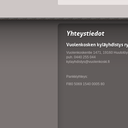
Yhteystiedot
Vuolenkosken kyläyhdistys r
Vuolenkoskentie 1471, 19160 Huutotöy
puh. 0440 255 044
kylayhdistys@vuolenkoski.fi
Pankkiyhteys:
FI80 5069 1540 0005 80