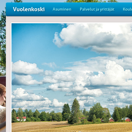
Vuolenkoski
Asuminen
Palvelut ja yrittäjät
Koul