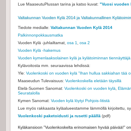
Lue MaaseutuPlussan tarina ja katso kuvat:
"Vuosi vuoden 
Valtakunnan Vuoden Kylä 2014 ja Valtakunnallinen Kylätoimi
Tiedote medialle:
Valtakunnan Vuoden Kylä 2014
Palkinnonpokkausmatka
Vuoden Kylä -juhlailtamat,
osa 1
,
osa 2
Vuoden Kylä -hakemus
Vuoden kymenlaaksolainen kylä ja kylätoiminnan tiennäyttäj
Kylävoitosta mm. seuraavissa lehdissä:
Yle:
Vuolenkoski on vuoden kylä "Ihan hullua sakkiahan tää o
Maaseudun Tulevaisuus:
Vuolenkoskella eletään täysillä
Etelä-Suomen Sanomat:
Vuolenkoski on vuoden kylä
,
Elämän
Seuratalolla
Kymen Sanomat:
Vuoden kylä löytyi Pohjois-Iitistä
Lue myös rakkaasta kyläalueestamme lämmöllä kirjoitettu, s
Vuolenkoski paketoidusti ja rusetti päällä
(pdf)
Kyläkansioon "Vuolenkoskelta erinomaisen hyvää päivää!" on k