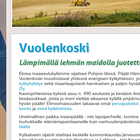
Vuolenkoski
Lämpimällä lehmän maidolla juotettu
Eloisa maaseutukylämme sijaitsee Pohjois-Iitissä, Päijät-Hä
Vuolenkoski muodostavat yhdessä energisen kyläyhteisön, jos
kyläyhdistys
sekä maanlaajuisesti harvinainen ja paljon hyv
Oy
.
Kasvujohteisissa kylissä asuu n. 490 asukasta ja kesäisin ilo
kesäasukkaat, joista jo moni viettää aikaansa kylällä ympäriv
hyvän päälle! Elinvoimaisuuden takaavat omat
peruspalvelut
luonto
ja
vireä kylätoiminta
.
Unelmallinen paikka maanpäällä - niin lapsiperheille, luontoa ar
touhukkaille elämäntapaintiaaneille kuin vanhuudenpäiviänsä v
täältä
.
Kyläalueen sijainti istahtaa keskelle luonnonkauniita järvis
työssäkäynti suuntautuukin Heinolaan ja Lahteen - toki Kouv