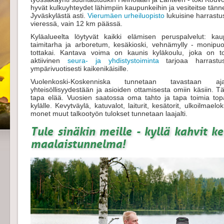
hyvät kulkuyhteydet lähimpiin kaupunkeihin ja vesiteitse tänn
Jyväskylästä asti.
Vierumäen urheiluopisto
lukuisine harrastu
vieressä, vain 12 km päässä.
Kyläalueelta löytyvät kaikki elämisen peruspalvelut: kau
taimitarha ja arboretum, kesäkioski, vehnämylly - monipuo
tottakai. Kantava voima on kaunis kyläkoulu, joka on 
aktiivinen
seura- ja yhdistystoiminta
tarjoaa harrastus
ympärivuotisesti kaikenikäisille.
Vuolenkoski-Koskenniska tunnetaan tavastaan ajat
yhteisöllisyydestään ja asioiden ottamisesta omiin käsiin. T
tapa elää. Vuosien saatossa oma tahto ja tapa toimia topak
kylälle. Kevytväylä, katuvalot, laiturit, kesätorit, ulkoilmaelok
monet muut talkootyön tulokset tunnetaan laajalti.
Tule sinäkin meille - kyllä kahvit k
maalaistunnelma!