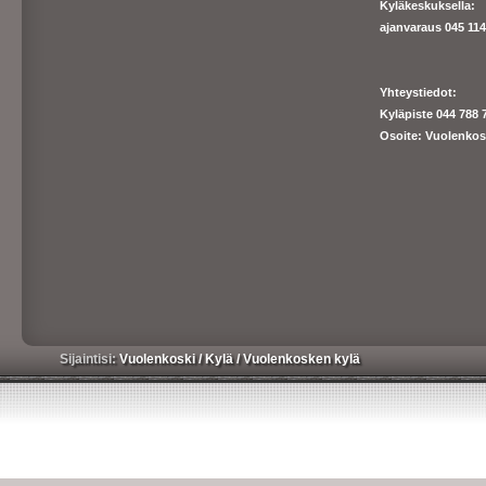
Kyläkeskuksella:
ajanva
raus 045 1140
Yhteystiedot:
Kyläpiste 044 788 
Osoite: Vuolenkos
Sijaintisi:
Vuolenkoski
/
Kylä
/
Vuolenkosken kylä