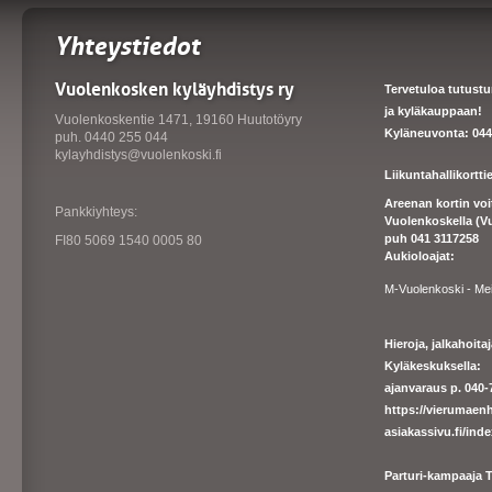
Yhteystiedot
Vuolenkosken kyläyhdistys ry
Tervetuloa tutust
ja kyläkauppaan!
Vuolenkoskentie 1471, 19160 Huutotöyry
Kyläneuvonta: 044
puh. 0440 255 044
kylayhdistys@vuolenkoski.fi
Liikuntahallikortt
Areenan kortin vo
Pankkiyhteys:
Vuolenkoskella (V
puh 041 3117258
FI80 5069 1540 0005 80
Aukioloajat:
M-Vuolenkoski - Me
Hieroja, jalkahoit
Kyläkeskuksella:
ajanvaraus p. 040-7
https://
vierumaenh
asiakassivu.fi/ind
Parturi-kampaaja T