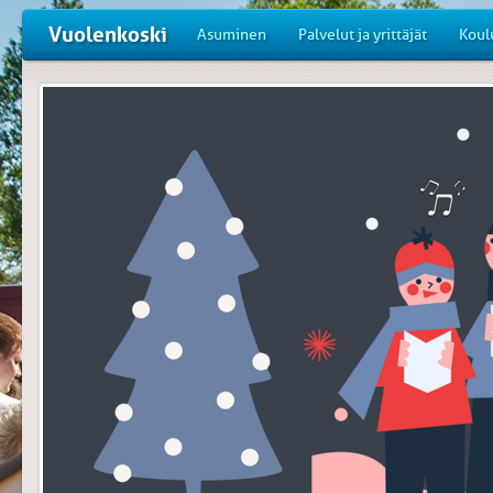
Vuolenkoski
Asuminen
Palvelut ja yrittäjät
Koul