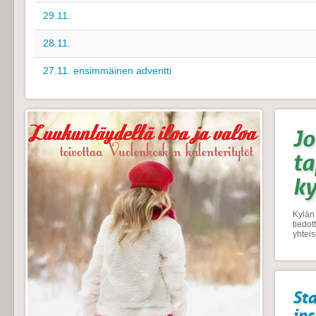
29.11.
28.11.
27.11. ensimmäinen adventti
Jo
t
k
Kylän 
tiedo
yhtei
Sta
ins