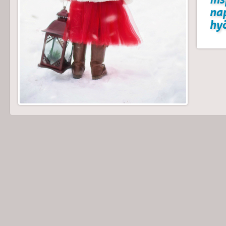
na
hyö