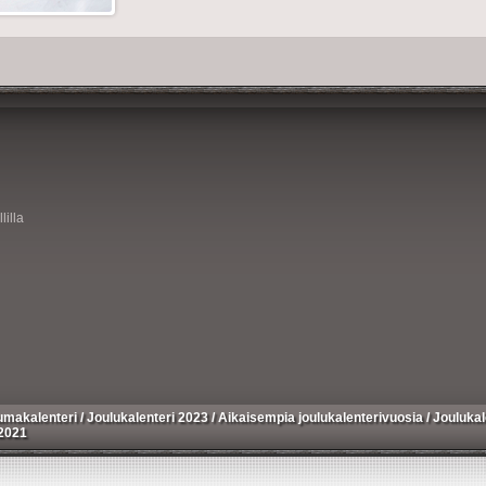
lilla
umakalenteri
/
Joulukalenteri 2023
/
Aikaisempia joulukalenterivuosia
/
Joulukal
 2021