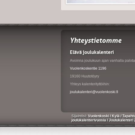
Yhteystietomme
Elävä joulukalenteri
Avoinna joulukuun ajan vanhalla palotal
Vuolenkoskentie 1196
19160 Huutotöyry
Yhteys kalenterityttöihin:
joulukalenteri@vuolenkoski.fi
Sijaintisi:
Vuolenkoski
/
Kylä
/
Tapaht
joulukalenterivuosia
/
Joulukalenteri