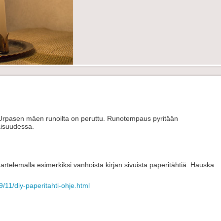
si Urpasen mäen runoilta on peruttu. Runotempaus pyritään
aisuudessa.
artelemalla esimerkiksi vanhoista kirjan sivuista paperitähtiä. Hauska
/11/diy-paperitahti-ohje.html