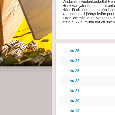
Vihdoinkin Vuolenkoskella! Henkiv
Henkivartijatonttu päätti raken
Hänellä oli nälkä, joten hän läh
kaappeihin oli jäänyt kylän puur
sitten lämmitti ja sai vatsansa 
etsiä pukkia, mutta nyt oli unien
Luukku 25
Luukku 24
Luukku 23
Luukku 22
Luukku 21
Luukku 20
Luukku 19