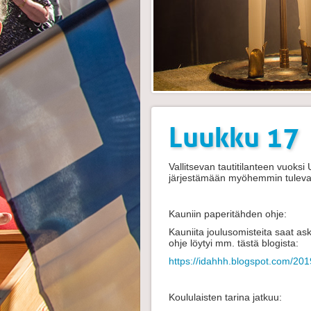
Luukku 17
Vallitsevan tautitilanteen vuok
järjestämään myöhemmin tulev
Kauniin paperitähden ohje:
Kauniita joulusomisteita saat ask
ohje löytyi mm. tästä blogista:
https://idahhh.blogspot.com/2019
Koululaisten tarina jatkuu: