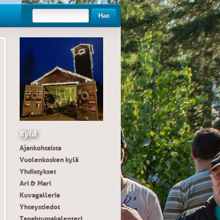
Hae
Kylä
Ajankohtaista
Vuolenkosken kylä
Yhdistykset
Ari & Mari
Kuvagalleria
Yhteystiedot
Tapahtumakalenteri