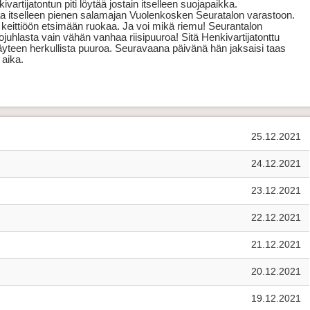
artijatontun piti löytää jostain itselleen suojapaikka. 
taa itselleen pienen salamajan Vuolenkosken Seuratalon varastoon. 
ti keittiöön etsimään ruokaa. Ja voi mikä riemu! Seurantalon 
ojuhlasta vain vähän vanhaa riisipuuroa! Sitä Henkivartijatonttu 
täyteen herkullista puuroa. Seuravaana päivänä hän jaksaisi taas 
 aika.
25.12.2021
24.12.2021
23.12.2021
22.12.2021
21.12.2021
20.12.2021
19.12.2021