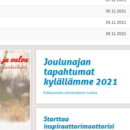
30.11.2021
29.11.2021
28.11.2021
Joulunajan
tapahtumat
kylällämme 2021
Klikkaamalla päivämäärien luokse
Starttaa
inspiraattorimoottorisi