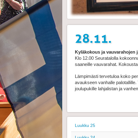
28.11.
Kyläkokous ja vauvarahojen j
Klo 12.00 Seuratalolla kokoonn
saaneille vauvarahat. Kokousta 
Lämpimästi tervetuloa koko per
avaukseen vanhalle palotallille. 
joulupukille lahjalistan ja vanhe
Luukku 25
Luukku 24