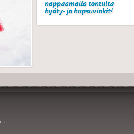
nappaamalla tontulta
hyöty- ja hupsuvinkit!
lilla