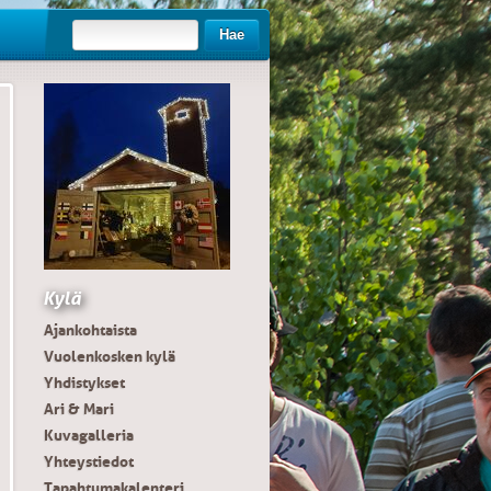
Hae
Kylä
Ajankohtaista
Vuolenkosken kylä
Yhdistykset
Ari & Mari
Kuvagalleria
Yhteystiedot
Tapahtumakalenteri