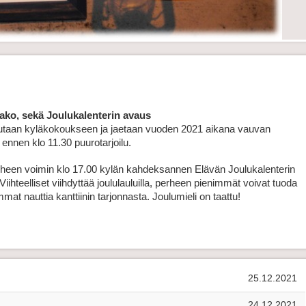
ako, sekä Joulukalenterin avaus
utaan kyläkokoukseen ja jaetaan vuoden 2021 aikana vauvan 
ennen klo 11.30 puurotarjoilu.
heen voimin klo 17.00 kylän kahdeksannen Elävän Joulukalenterin 
Viihteelliset viihdyttää joululauluilla, perheen pienimmät voivat tuoda 
mmat nauttia kanttiinin tarjonnasta. Joulumieli on taattu!
25.12.2021
24.12.2021