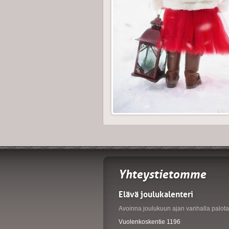
Yhteystietomme
Elävä joulukalenteri
Avoinna joulukuun ajan vanhalla palotal
Vuolenkoskentie 1196