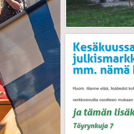
Kesäkuuss
julkismark
mm. nämä 
Huom. tilanne elää, lisätiedot ko
verkkosivuilta osoitteen mukaan
ja tämän lisä
Töyrynkuja 7