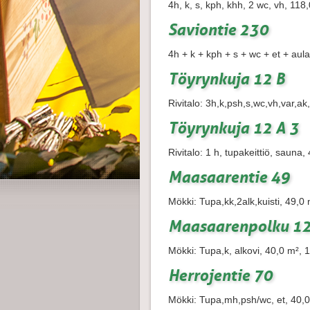
4h, k, s, kph, khh, 2 wc, vh, 11
Saviontie 230
4h + k + kph + s + wc + et + aul
Töyrynkuja 12 B
Rivitalo: 3h,k,psh,s,wc,vh,var,a
Töyrynkuja 12 A 3
Rivitalo: 1 h, tupakeittiö, sauna
Maasaarentie 49
Mökki: Tupa,kk,2alk,kuisti, 49,0
Maasaarenpolku 12
Mökki: Tupa,k, alkovi, 40,0 m², 
Herrojentie 70
Mökki: Tupa,mh,psh/wc, et, 40,0