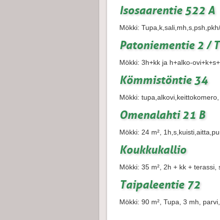
Isosaarentie 522 A
Mökki: Tupa,k,sali,mh,s,psh,pkh
Patoniementie 2 / 
Mökki: 3h+kk ja h+alko-ovi+k+s+
Kömmistöntie 34
Mökki: tupa,alkovi,keittokomero,
Omenalahti 21 B
Mökki: 24 m², 1h,s,kuisti,aitta,
Koukkukallio
Mökki: 35 m², 2h + kk + terassi
Taipaleentie 72
Mökki: 90 m², Tupa, 3 mh, parvi,