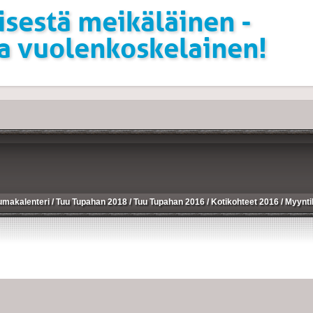
isestä meikäläinen -
la vuolenkoskelainen!
umakalenteri
/
Tuu Tupahan 2018
/
Tuu Tupahan 2016
/
Kotikohteet 2016
/
Myynti