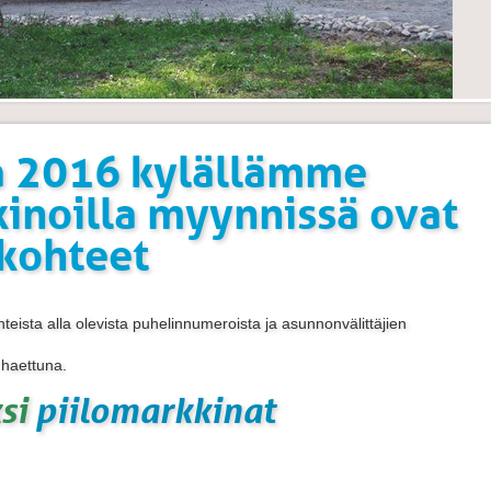
a 2016 kylällämme
kinoilla myynnissä ovat
kohteet
hteista alla olevista puhelinnumeroista ja asunnonvälittäjien
 haettuna.
ksi
piilomarkkinat