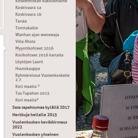
Koskenniskan Rukoushuone
Koskivaara 1a
Koskivaara 1b
Tarula
Tonttukallio
Wanhan ajan wenewaja
Villa Ahola
Myyntikohteet 2016
Kotikohteet 2016 kartalla
Löytöjen Laarit
Huutokauppa
Ryhmäreissut Vuolenkoskelle
2.7.
Koti maalta ?
Tuu Tupahan 2015
Koti maalta?
Sata tapahtumaa kylällä 2017
Herkkuja hellalle 2015
Vuolenkosken kevätkirmaus
2022
Vuolenkosken yhteinen