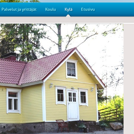
Palvelut ja yrittäjät
Koulu
Kylä
Etusivu