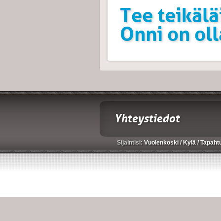
Tee teikälä
Onni on ol
Yhteystiedot
Sijaintisi:
Vuolenkoski
/
Kylä
/
Tapaht