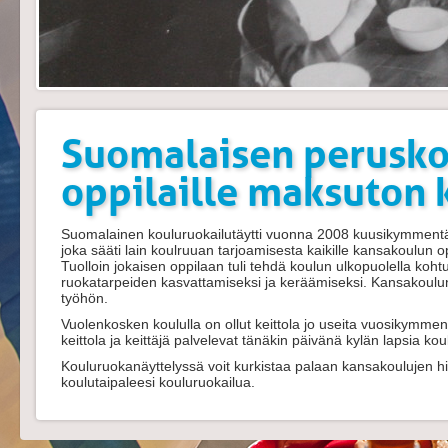
Suomalaisen perusko
oppilaille maksuton
Suomalainen kouluruokailutäytti vuonna 2008 kuusikymment
joka sääti lain koulruuan tarjoamisesta kaikille kansakoulun 
Tuolloin jokaisen oppilaan tuli tehdä koulun ulkopuolella koht
ruokatarpeiden kasvattamiseksi ja keräämiseksi. Kansakoulun 
työhön.
Vuolenkosken koululla on ollut keittola jo useita vuosikymmen
keittola ja keittäjä palvelevat tänäkin päivänä kylän lapsia kou
Kouluruokanäyttelyssä voit kurkistaa palaan kansakoulujen hi
koulutaipaleesi kouluruokailua.