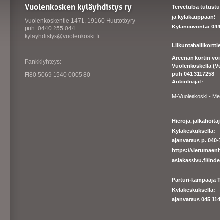
Vuolenkosken kyläyhdistys ry
Tervetuloa tutust
ja kyläkauppaan!
Vuolenkoskentie 1471, 19160 Huutotöyry
Kyläneuvonta: 044
puh. 0440 255 044
kylayhdistys@vuolenkoski.fi
Liikuntahallikortt
Areenan kortin vo
Pankkiyhteys:
Vuolenkoskella (V
puh 041 3117258
FI80 5069 1540 0005 80
Aukioloajat:
M-Vuolenkoski - Me
Hieroja, jalkahoit
Kyläkeskuksella:
ajanvaraus p. 040-7
https://
vierumaenh
asiakassivu.fi/ind
Parturi-kampaaja T
Kyläkeskuksella:
ajanva
raus 045 1140