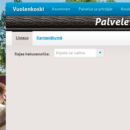
Vuolenkoski
Asuminen
Palvelut ja yrittäjät
Koul
Palvele
Listaus
Karttanäkymä
Rajaa hakusanoilla: