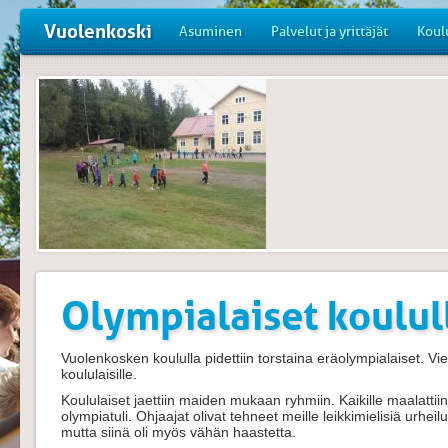
Vuolenkoski
Asuminen
Palvelut ja yrittäjät
Koul
Olympialaiset koulul
Vuolenkosken koululla pidettiin torstaina eräolympialaiset. Vie
koululaisille.
Koululaiset jaettiin maiden mukaan ryhmiin. Kaikille maalattiin k
olympiatuli. Ohjaajat olivat tehneet meille leikkimielisiä urhei
mutta siinä oli myös vähän haastetta.