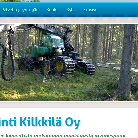
Palvelut ja yrittäjät
Koulu
Kylä
Etusivu
nti Kilkkilä Oy
ekee koneellista metsämaan muokkausta ja ainespuun