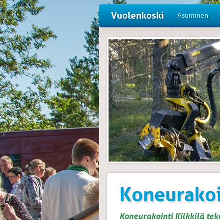
Vuolenkoski
Asuminen
Koneurakoi
Koneurakointi Kilkkilä t