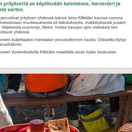
en yrityksellä on käytössään kaivinkone, harvesteri ja
ta varten.
lä perustivat yrityksen yhdessä isänsä Ismo Kilkkilän kanssa vuonna
ä metsämaan muokkauksesta eli laikutuksesta, mätästyksestä puiden
. Veljeksistä nuorempi, Aleksi, hoitaa havujen ajon metsästä tien
oitavat yhdessä.
neen kuljettajaksi metsäalan perustutkinnon kautta. Oskarilta löytyy
erustutkinto.
tuneet Vuolenkoskella Kilkkilän maatilalla aivan kylän keskustan