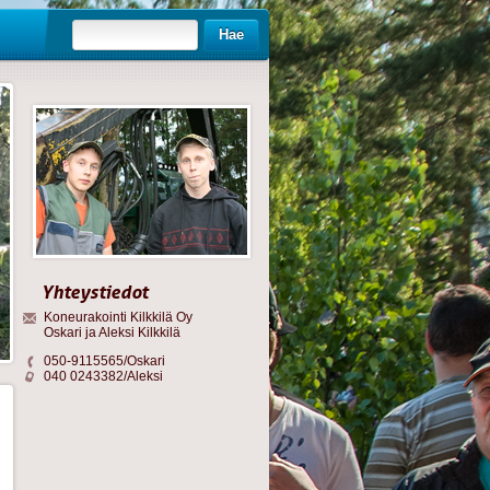
Hae
Yhteystiedot
Koneurakointi Kilkkilä Oy
Oskari ja Aleksi Kilkkilä
050-9115565/Oskari
040 0243382/Aleksi