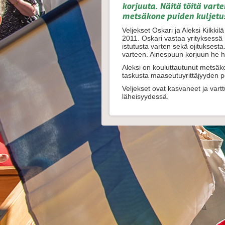
korjuuta. Näitä töitä vart
metsäkone puiden kuljetus
Veljekset Oskari ja Aleksi Kilkki
2011. Oskari vastaa yrityksess
istutusta varten sekä ojituksesta
varteen. Ainespuun korjuun he h
Aleksi on kouluttautunut metsäko
taskusta maaseutuyrittäjyyden p
Veljekset ovat kasvaneet ja vart
läheisyydessä.