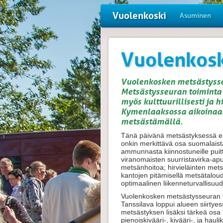
Vuolenkoski
Asuminen
Vuolenkosk
Vuolenkosken metsästysse
Metsästysseuran toiminta 
myös kulttuurillisesti ja h
Kymenlaaksossa aikoinaan
metsästämällä.
Tänä päivänä metsästyksessä ei o
onkin merkittävä osa suomalaist
ammunnasta kiinnostuneille puit
viranomaisten suurristavirka-a
metsänhoitoa; hirvieläinten mets
kantojen pitämisellä metsätalou
optimaalinen liikenneturvallisuu
Vuolenkosken metsästysseuran t
Tanssilava loppui alueen siirty
metsästyksen lisäksi tärkeä os
pienoiskivääri-, kivääri-, ja ha