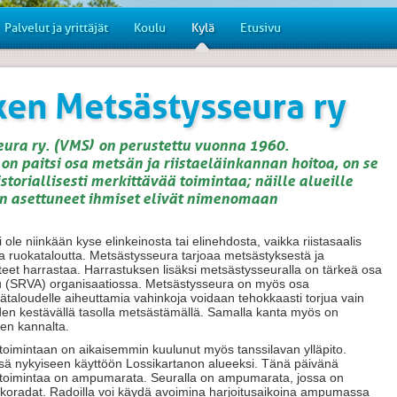
Palvelut ja yrittäjät
Koulu
Kylä
Etusivu
en Metsästysseura ry
ura ry. (VMS) on perustettu vuonna 1960.
on paitsi osa metsän ja riistaeläinkannan hoitoa, on se
istoriallisesti merkittävää toimintaa; näille alueille
 asettuneet ihmiset elivät nimenomaan
le niinkään kyse elinkeinosta tai elinehdosta, vaikka riistasaalis
a ruokataloutta. Metsästysseura tarjoaa metsästyksestä ja
teet harrastaa. Harrastuksen lisäksi metsästysseuralla on tärkeä osa
pu (SRVA) organisaatiossa. Metsästysseura on myös osa
ätaloudelle aiheuttamia vahinkoja voidaan tehokkaasti torjua vain
den kestävällä tasolla metsästämällä. Samalla kanta myös on
den kannalta.
oimintaan on aikaisemmin kuulunut myös tanssilavan ylläpito.
essä nykyiseen käyttöön Lossikartanon alueeksi. Tänä päivänä
a toimintaa on ampumarata. Seuralla on ampumarata, jossa on
ulikkoradat. Radoilla voi käydä avoimina harjoitusaikoina ampumassa