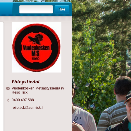
Hae
Yhteystiedot
Vuolenkosken Metsästysseura ry
Reijo Tick
0400 497 588
reijo.tick@aumtick.fi