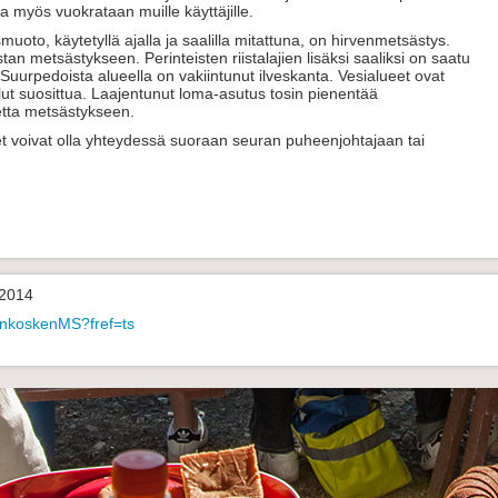
a myös vuokrataan muille käyttäjille.
uoto, käytetyllä ajalla ja saalilla mitattuna, on hirvenmetsästys.
tan metsästykseen. Perinteisten riistalajien lisäksi saaliksi on saatu
. Suurpedoista alueella on vakiintunut ilveskanta. Vesialueet ovat
llut suosittua. Laajentunut loma-asutus tosin pienentää
etta metsästykseen.
t voivat olla yhteydessä suoraan seuran puheenjohtajaan tai
 2014
enkoskenMS?fref=ts