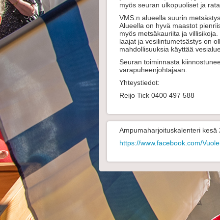
myös seuran ulkopuoliset ja rata
VMS:n alueella suurin metsästysm
Alueella on hyvä maastot pienriis
myös metsäkauriita ja villisikoja
laajat ja vesilintumetsästys on o
mahdollisuuksia käyttää vesialu
Seuran toiminnasta kiinnostunee
varapuheenjohtajaan.
Yhteystiedot:
Reijo Tick 0400 497 588
Ampumaharjoituskalenteri kesä
https://www.facebook.com/Vuol