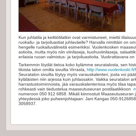
Kun juhlatila ja keittiötilatkin ovat varmistuneet, miettii tilais
ruokailu- ja tarjoiluastiat juhlaväell
e? Harvalla nimittäin on om
hengelle ruokailuvälineitä esimerkiksi. Vuolenkosken maaseut
astioita, mutta myös niin viinilaseja, kuohuviinilaseja, salaatt
erilaisia ruoan valmistus- ja tarjoiluastioita. Vuokrattavana on
Tarkemmin löydät tietoa koko kylämme seuratalosta, sen histo
tiloista talon omilta sivuilta Virrasta,
http://www.vuolenkoski.fi/
Seuratalon sivuilta löytyy myös varauskalenteri, josta voi päät
kyläläisten niin arjessa kuin juhlassakin. Vaikka seuratalon arki
harrastustoiminnoista, jää varauskalenterissa myös tilaa tapahtu
rohkeasti vain tiedustelua maaseutuseuran postilaatikkoon
m
numeroon 050 912 6858. Mikäli kiinnostuit Maaseutuseuran j
yhteydessä joko puheenjohtajaan: Jani Kangas 050-9126858 t
3058937.