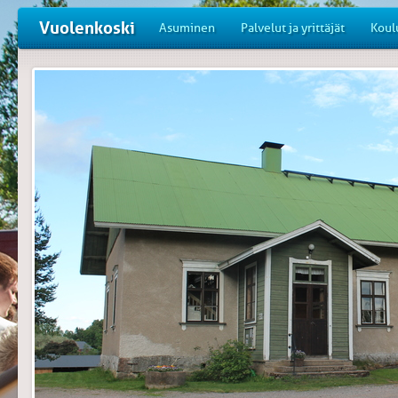
Vuolenkoski
Asuminen
Palvelut ja yrittäjät
Koul