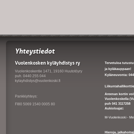
Yhteystiedot
Vuolenkosken kyläyhdistys ry
Tervetuloa tutust
ja kyläkauppaan!
Vuolenkoskentie 1471, 19160 Huutotöyry
Kyläneuvonta: 044
puh. 0440 255 044
kylayhdistys@vuolenkoski.fi
Liikuntahallikortt
Areenan kortin vo
Pankkiyhteys:
Vuolenkoskella (V
puh 041 3117258
FI80 5069 1540 0005 80
Aukioloajat:
M-Vuolenkoski - Me
Hieroja, jalkahoit