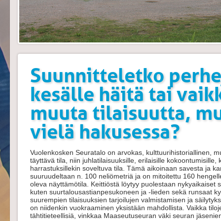
Suunnitteletko perhej
kesälle häitä tai vaik
muuta tilaisuutta, mu
vielä hakusessa?
Vuolenkosken Seuratalo on arvokas, kulttuurihistoriallinen, 
täyttävä tila, niin juhlatilaisuuksille, erilaisille kokoontumisill
harrastuksillekin soveltuva tila. Tämä aikoinaan savesta ja k
suuruudeltaan n. 100 neliömetriä ja on mitoitettu 160 hengel
oleva näyttämötila. Keittiöstä löytyy puolestaan nykyaikaiset su
kuten suurtalousastianpesukoneen ja -lieden sekä runsaat ky
suurempien tilaisuuksien tarjoilujen valmistamisen ja säilytyksen.
on niidenkin vuokraaminen yksistään mahdollista. Vaikka tilo
tähtitieteellisiä, vinkkaa Maaseutuseuran väki seuran jäsen