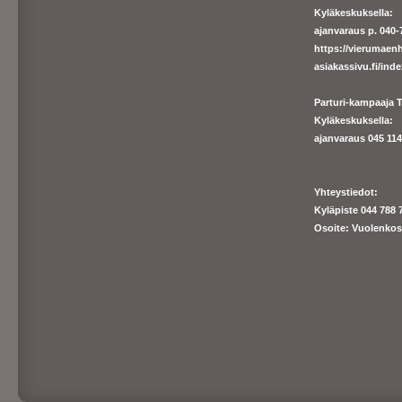
Kyläkeskuksella:
ajanvaraus p. 040-7
https://
vierumaenh
asiakassivu.fi/ind
Parturi-kampaaja T
Kyläkeskuksella:
ajanva
raus 045 1140
Yhteystiedot:
Kyläpiste 044 788 
Osoite: Vuolenkos