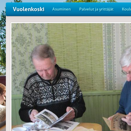
Vuolenkoski
Asuminen
Palvelut ja yrittäjät
Koul