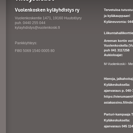
Vuolenkosken kyläyhdistys ry
Tervetuloa tutust
ja kyläkauppaan!
Vuolenkoskentie 1471, 19160 Huutotöyry
Kyläneuvonta: 044
puh. 0440 255 044
kylayhdistys@vuolenkoski.fi
Liikuntahallikortt
Areenan kortin vo
Pankkiyhteys:
Vuolenkoskella (V
puh 041 3117258
FI80 5069 1540 0005 80
Aukioloajat:
M-Vuolenkoski - Me
Hieroja, jalkahoit
Kyläkeskuksella:
ajanvaraus p. 040-7
https://
vierumaenh
asiakassivu.fi/ind
Parturi-kampaaja T
Kyläkeskuksella:
ajanva
raus 045 1140