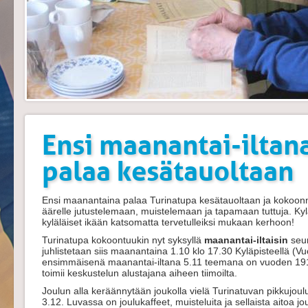
Ensi maanantai-iltan
palaa kesätauoltaan
Ensi maanantaina palaa Turinatupa kesätauoltaan ja kokoonn
äärelle jutustelemaan, muistelemaan ja tapamaan tuttuja. Kylä
kyläläiset ikään katsomatta tervetulleiksi mukaan kerhoon!
Turinatupa kokoontuukin nyt syksyllä
maanantai-iltaisin
seur
juhlistetaan siis maanantaina 1.10 klo 17.30 Kyläpisteellä (
ensimmäisenä maanantai-iltana 5.11 teemana on vuoden 1918 t
toimii keskustelun alustajana aiheen tiimoilta.
Joulun alla keräännytään joukolla vielä Turinatuvan pikkujoulu
3.12. Luvassa on joulukaffeet, muisteluita ja sellaista aitoa j