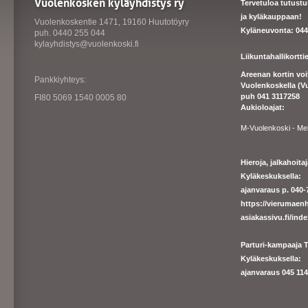
Vuolenkosken kyläyhdistys ry
Tervetuloa tutust
ja kyläkauppaan!
Vuolenkoskentie 1471, 19160 Huutotöyry
Kyläneuvonta: 044
puh. 0440 255 044
kylayhdistys@vuolenkoski.fi
Liikuntahallikortt
Areenan kortin vo
Pankkiyhteys:
Vuolenkoskella (V
puh 041 3117258
FI80 5069 1540 0005 80
Aukioloajat:
M-Vuolenkoski - Me
Hieroja, jalkahoit
Kyläkeskuksella:
ajanvaraus p. 040-7
https://
vierumaenh
asiakassivu.fi/ind
Parturi-kampaaja T
Kyläkeskuksella:
ajanva
raus 045 1140