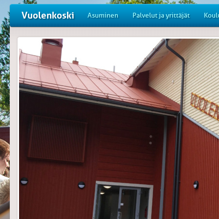
Vuolenkoski
Asuminen
Palvelut ja yrittäjät
Koul