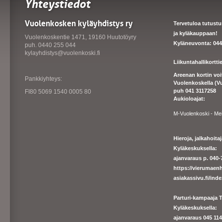
Yhteystiedot
Vuolenkosken kyläyhdistys ry
Tervetuloa tutust
ja kyläkauppaan!
Vuolenkoskentie 1471, 19160 Huutotöyry
Kyläneuvonta: 044
puh. 0440 255 044
kylayhdistys@vuolenkoski.fi
Liikuntahallikortt
Areenan kortin vo
Pankkiyhteys:
Vuolenkoskella (V
puh 041 3117258
FI80 5069 1540 0005 80
Aukioloajat:
M-Vuolenkoski - Me
Hieroja, jalkahoit
Kyläkeskuksella:
ajanvaraus p. 040-7
https://
vierumaenh
asiakassivu.fi/ind
Parturi-kampaaja T
Kyläkeskuksella:
ajanva
raus 045 1140