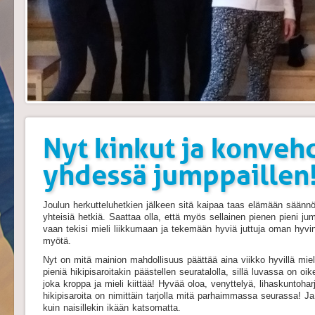
Nyt kinkut ja konveh
yhdessä jumppaillen
Joulun herkutteluhetkien jälkeen sitä kaipaa taas elämään säännöl
yhteisiä hetkiä. Saattaa olla, että myös sellainen pienen pieni 
vaan tekisi mieli liikkumaan ja tekemään hyviä juttuja oman hyvi
myötä.
Nyt on mitä mainion mahdollisuus päättää aina viikko hyvillä mieli
pieniä hikipisaroitakin päästellen seuratalolla, sillä luvassa on 
joka kroppa ja mieli kiittää! Hyvää oloa, venyttelyä, lihaskuntohar
hikipisaroita on nimittäin tarjolla mitä parhaimmassa seurassa! Ja
kuin naisillekin ikään katsomatta.