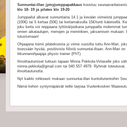
Sunnuntai-illan jymyjumppapakkaus
koostuu seuraavanlaisesta
klo 18- 19 ja pilates klo 19-20
Jumppailut alkavat sunnuntaina 14.1 ja kevään viimeistä jumppaa
(100€) tai 5 kertaa (50€) tai kertamaksulla 15€/tunti käteisellä. K
joku kerta voi reippaana tyttönä/poikana jumppailla molemmat tunni
omien aikataulujen, menojen ja meininkien, jaksamisen mukaan. E
tutustumaan!
Ohjaajana toimii pilateksesta jo viime vuosilta tuttu Ann-Mari, jok
itsessään hyvää, positiivista fiilistä sunnuntai-iltaan. Ann-Mari on
liikunnanohjaajaja physio trainer (PhT).
Ilmoittautumiset tuttuun tapaan Minna Pekkola-Virtaselle joko sähk
minna.pekkola@gmail.com tai 040 557 4979. Ryhmät toteutuvat, 
ilmoittautunutta.
Nyt kaikki rohkeasti mukaan sunnuntai-illan kuntoilurientoihin Seur
Nämä kehon syntymäpäivät teille tarjoaa Vuolenkosken Maaseutu