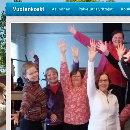
Vuolenkoski
Asuminen
Palvelut ja yrittäjät
Koul