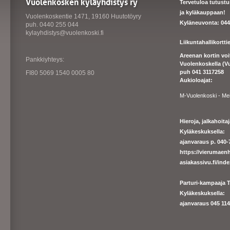
Vuolenkosken kyläyhdistys ry
Tervetuloa tutust
ja kyläkauppaan!
Vuolenkoskentie 1471, 19160 Huutotöyry
Kyläneuvonta: 044
puh. 0440 255 044
kylayhdistys@vuolenkoski.fi
Liikuntahallikortt
Areenan kortin vo
Pankkiyhteys:
Vuolenkoskella (V
puh 041 3117258
FI80 5069 1540 0005 80
Aukioloajat:
M-Vuolenkoski - Me
Hieroja, jalkahoit
Kyläkeskuksella:
ajanvaraus p. 040-7
https://
vierumaenh
asiakassivu.fi/ind
Parturi-kampaaja T
Kyläkeskuksella:
ajanva
raus 045 1140