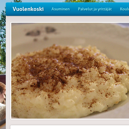
Vuolenkoski
Asuminen
Palvelut ja yrittäjät
Koul