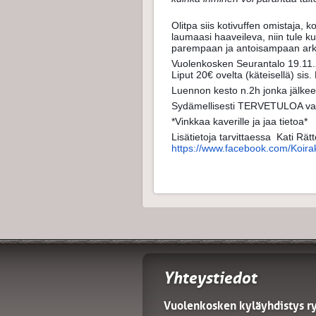
Olitpa siis kotivuffen omistaja, 
laumaasi haaveileva, niin tule 
parempaan ja antoisampaan arke
Vuolenkosken Seurantalo 19.11
Liput 20€ ovelta (käteisellä) sis.
Luennon kesto n.2h jonka jälkee
Sydämellisesti TERVETULOA va
*Vinkkaa kaverille ja jaa tietoa*
Lisätietoja tarvittaessa Kati R
https://www.facebook.com/
Koira
Yhteystiedot
Vuolenkosken kyläyhdistys r