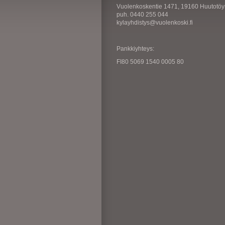
Vuolenkoskentie 1471, 19160 Huutotöy
puh. 0440 255 044
kylayhdistys@vuolenkoski.fi
Pankkiyhteys:
FI80 5069 1540 0005 80