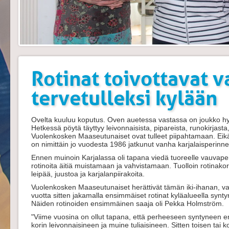
Rotinat toivottavat v
tervetulleksi kylään
Ovelta kuuluu koputus. Oven auetessa vastassa on joukko hym
Hetkessä pöytä täyttyy leivonnaisista, pipareista, runokirjasta,
Vuolenkosken Maaseutunaiset ovat tulleet piipahtamaan. Eikä i
on nimittäin jo vuodesta 1986 jatkunut vanha karjalaisperinn
Ennen muinoin Karjalassa oli tapana viedä tuoreelle vauvape
rotinoita äitiä muistamaan ja vahvistamaan. Tuolloin rotinakorii
leipää, juustoa ja karjalanpiirakoita.
Vuolenkosken Maaseutunaiset herättivät tämän iki-ihanan, v
vuotta sitten jakamalla ensimmäiset rotinat kyläalueella synt
Näiden rotinoiden ensimmäinen saaja oli Pekka Holmström.
"Viime vuosina on ollut tapana, että perheeseen syntyneen
korin leivonnaisineen ja muine tuliaisineen. Sitten toisen ta