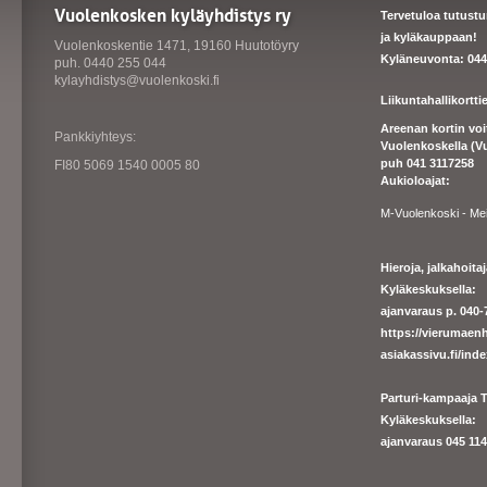
Vuolenkosken kyläyhdistys ry
Tervetuloa tutust
ja kyläkauppaan!
Vuolenkoskentie 1471, 19160 Huutotöyry
Kyläneuvonta: 044
puh. 0440 255 044
kylayhdistys@vuolenkoski.fi
Liikuntahallikortt
Areenan kortin vo
Pankkiyhteys:
Vuolenkoskella (V
puh 041 3117258
FI80 5069 1540 0005 80
Aukioloajat:
M-Vuolenkoski - Me
Hieroja, jalkahoit
Kyläkeskuksella:
ajanvaraus p. 040-7
https://
vierumaenh
asiakassivu.fi/ind
Parturi-kampaaja T
Kyläkeskuksella:
ajanva
raus 045 1140