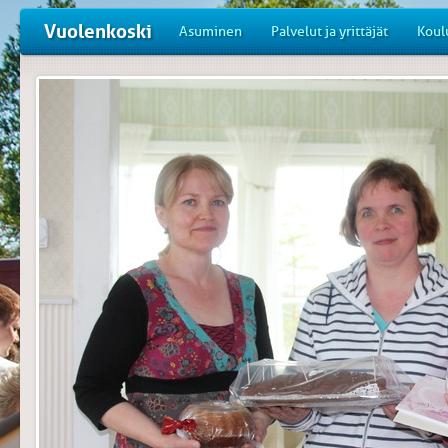
Vuolenkoski
Asuminen
Palvelut ja yrittäjät
Koul