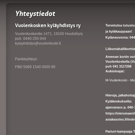
Yhteystiedot
Vuolenkosken kyläyhdistys ry
Tervetuloa tutust
ja kyläkauppaan!
Vuolenkoskentie 1471, 19160 Huutotöyry
Kyläneuvonta: 044
puh. 0440 255 044
kylayhdistys@vuolenkoski.fi
Liikuntahallikortt
Areenan kortin vo
Pankkiyhteys:
Vuolenkoskella (V
puh 041 3117258
FI80 5069 1540 0005 80
Aukioloajat:
M-Vuolenkoski - Me
Hieroja, jalkahoit
Kyläkeskuksella:
ajanvaraus p. 040-7
https://
vierumaenh
asiakassivu.fi/ind
Parturi-kampaaja T