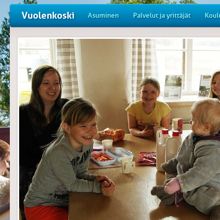
Vuolenkoski
Asuminen
Palvelut ja yrittäjät
Koul