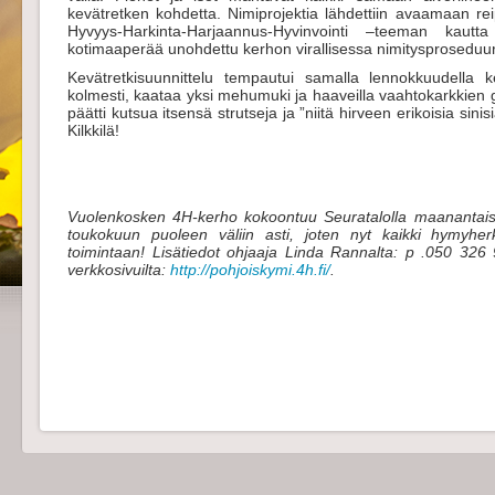
kevätretken kohdetta. Nimiprojektia lähdettiin avaamaan rei
Hyvyys-Harkinta-Harjaannus-Hyvinvointi –teeman kaut
kotimaaperää unohdettu kerhon virallisessa nimitysproseduur
Kevätretkisuunnittelu tempautui samalla lennokkuudella 
kolmesti, kaataa yksi mehumuki ja haaveilla vaahtokarkkien gr
päätti kutsua itsensä strutseja ja ”niitä hirveen erikoisia sini
Kilkkilä!
Vuolenkosken 4H-kerho kokoontuu Seuratalolla maanantaisi
toukokuun puoleen väliin asti, joten nyt kaikki hymyher
toimintaan! Lisätiedot ohjaaja Linda Rannalta: p .050 32
verkkosivuilta:
http://pohjoiskymi.4h.fi/
.