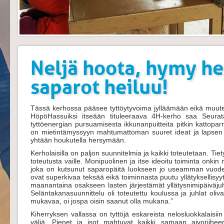
Neljä hoota, hymy he
saparot heiluu!
Tässä kerhossa pääsee tyttöytyvoima jylläämään eikä muut
HöpöHassuiksi itseään tituleeraava 4H-kerho saa Seura
tyttöenergian pursuamisesta ikkunanpuitteita pitkin kattoparr
on mietintämyssyyn mahtumattoman suuret ideat ja lapsen na
yhtään houkutella hersymään.
Kerholaisilla on paljon suunnitelmia ja kaikki toteutetaan. Tietyst
toteutusta vaille. Monipuolinen ja itse ideoitu toiminta onkin
joka on kutsunut saparopäitä luokseen jo useamman vuoden aj
ovat superkivaa teksää eikä toiminnasta puutu yllätyksellisy
maanantaina osakseen lasten järjestämät yllätysnimipäiväjuh
Seläntakanasuunnittelu oli toteutettu koulussa ja juhlat olivat
mukavaa, oi jospa oisin saanut olla mukana.”
Kiherryksen vallassa on tyttöjä eskareista nelosluokkalaisiin
väliä. Pienet ja isot mahtuvat kaikki samaan aivoriihe