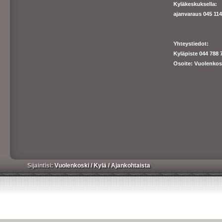
Kyläkeskuksella:
ajanva
raus 045 1140
Yhteystiedot:
Kyläpiste 044 788 
Osoite: Vuolenkos
Sijaintisi:
Vuolenkoski
/
Kylä
/
Ajankohtaista