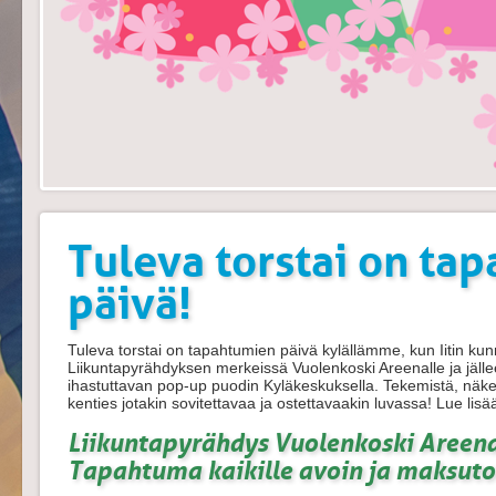
Tuleva torstai on ta
päivä!
Tuleva torstai on tapahtumien päivä kylällämme, kun Iitin k
Liikuntapyrähdyksen merkeissä Vuolenkoski Areenalle ja jälle
ihastuttavan pop-up puodin Kyläkeskuksella. Tekemistä, näk
kenties jotakin sovitettavaa ja ostettavaakin luvassa! Lue lisä
Liikuntapyrähdys Vuolenkoski Areenal
Tapahtuma kaikille avoin ja maksut