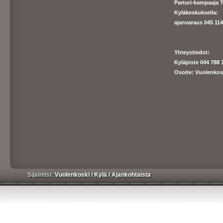
Parturi-kampaaja T
Kyläkeskuksella:
ajanva
raus 045 1140
Yhteystiedot:
Kyläpiste 044 788 
Osoite: Vuolenkos
Sijaintisi:
Vuolenkoski
/
Kylä
/
Ajankohtaista