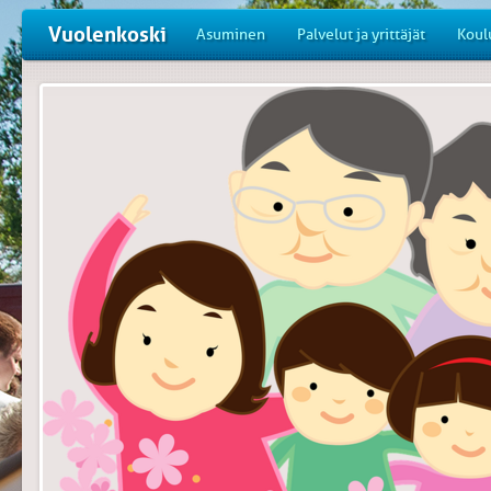
Vuolenkoski
Asuminen
Palvelut ja yrittäjät
Koul