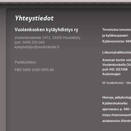
Yhteystiedot
Vuolenkosken kyläyhdistys ry
Tervetuloa tutust
ja kyläkauppaan!
Vuolenkoskentie 1471, 19160 Huutotöyry
Kyläneuvonta: 044
puh. 0440 255 044
kylayhdistys@vuolenkoski.fi
Liikuntahallikortt
Areenan kortin vo
Pankkiyhteys:
Vuolenkoskella (V
puh 041 3117258
FI80 5069 1540 0005 80
Aukioloajat:
M-Vuolenkoski - Me
Hieroja, jalkahoit
Kyläkeskuksella:
ajanvaraus p. 040-7
https://
vierumaenh
asiakassivu.fi/ind