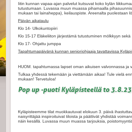
Iitin kunnan vapaa-ajan palvelut kutsuvat koko kylän liikkuma
tutustumaan. Luvassa muun muassa pihamaalla pihasuunnis
mukaan tai lainaheppa), keilauspiste. Areenalta puolestaan l
Päivän aikataulu
Klo 14- Ulkokuntopiiri
Klo 15-17 Eläkeliiton järjestämä tutustuminen mölkkyyn sekä
Klo 17- Ohjattu jumppa
Tapahtumapäivänä kunnan senioriohjaaja tavattavissa Kyläpis
HUOM. tapahtumassa lapset oman aikuisen valvonnassa ja v
Tulkaa yhdessä tekemään ja viettämään aikaa!
Tule vielä en
mukaan!
Tervetuloa!
Pop up -puoti Kyläpisteellä to 3.8.23
Kyläpisteemme tilat muokkautuvat elokuun 3. päivä ihastutta
naisyrittäjää inspiroituivat tiloista ja päättivät yhdistää voi
näin kesällä. Luvassa muun muassa ta