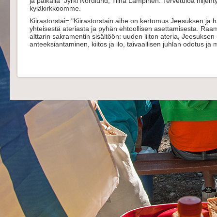
ja paikalla
Jyrki Nordlund, Tiina Lampinen. T
ervetuloa hiljen
kyläkirkkoomme.
Kiirastorstai= "Kiirastorstain aihe on kertomus Jeesuksen ja
yhteisestä ateriasta ja pyhän ehtoollisen asettamisesta. Raam
alttarin sakramentin sisältöön: uuden liiton ateria, Jeesukse
anteeksiantaminen, kiitos ja ilo, taivaallisen juhlan odotus ja