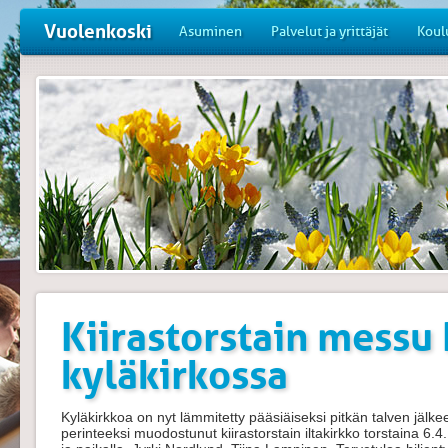
Vuolenkoski
Asuminen
Palvelut ja yrittäjät
Koul
Kiirastorstain messu
kyläkirkossa
Kyläkirkkoa on nyt lämmitetty pääsiäiseksi pitkän talven jälke
perinteeksi muodostunut kiirastorstain iltakirkko torstaina 6.