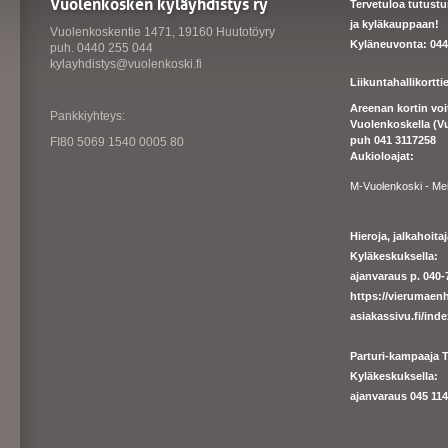
Vuolenkosken kyläyhdistys ry
Tervetuloa tutust
ja kyläkauppaan!
Vuolenkoskentie 1471, 19160 Huutotöyry
Kyläneuvonta: 044
puh. 0440 255 044
kylayhdistys@vuolenkoski.fi
Liikuntahallikortt
Areenan kortin vo
Pankkiyhteys:
Vuolenkoskella (V
puh 041 3117258
FI80 5069 1540 0005 80
Aukioloajat:
M-Vuolenkoski - Me
Hieroja, jalkahoit
Kyläkeskuksella:
ajanvaraus p. 040-7
https://
vierumaenh
asiakassivu.fi/ind
Parturi-kampaaja T
Kyläkeskuksella:
ajanva
raus 045 1140