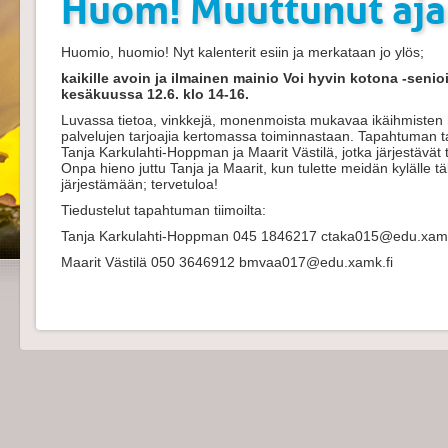
Huom! Muuttunut aja
Huomio, huomio! Nyt kalenterit esiin ja merkataan jo ylös;
kaikille avoin ja ilmainen mainio Voi hyvin kotona -seni
kesäkuussa 12.6. klo 14-16.
Luvassa tietoa, vinkkejä, monenmoista mukavaa ikäihmisten 
palvelujen tarjoajia kertomassa toiminnastaan. Tapahtuman t
Tanja Karkulahti-Hoppman ja Maarit Västilä, jotka järjestävä
Onpa hieno juttu Tanja ja Maarit, kun tulette meidän kylälle 
järjestämään; tervetuloa!
Tiedustelut tapahtuman tiimoilta:
Tanja Karkulahti-Hoppman 045 1846217 ctaka015@edu.xamk
Maarit Västilä 050 3646912 bmvaa017@edu.xamk.fi