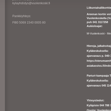
kylayhdistys@vuolenkoski.fi
Liikuntahallikortt
Areenan kortin vo
Pankkiyhteys:
Vuolenkoskella (V
puh 041 3117258
FI80 5069 1540 0005 80
Aukioloajat:
M-Vuolenkoski - Me
Hieroja, jalkahoit
Kyläkeskuksella:
ajanvaraus p. 040-7
https://
vierumaenh
asiakassivu.fi/ind
Parturi-kampaaja T
Kyläkeskuksella:
ajanva
raus 045 1140
Yhteystiedot:
Kyläpiste 044 788 
Osoite: Vuolenkos