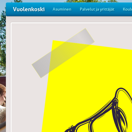
Vuolenkoski
Asuminen
Palvelut ja yrittäjät
Koul