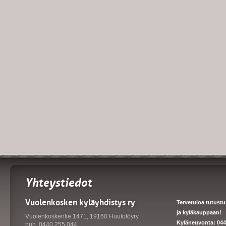
Yhteystiedot
Vuolenkosken kyläyhdistys ry
Tervetuloa tutust
ja kyläkauppaan!
Vuolenkoskentie 1471, 19160 Huutotöyry
Kyläneuvonta: 044
puh. 0440 255 044