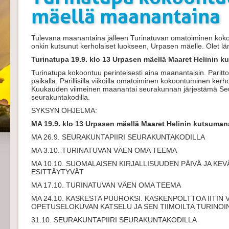
mäellä maanantaina
Tulevana maanantaina jälleen Turinatuvan omatoiminen kokoo
onkin kutsunut kerholaiset luokseen, Urpasen mäelle. Olet läm
Turinatupa 19.9. klo 13 Urpasen mäellä Maaret Helinin k
Turinatupa kokoontuu perinteisesti aina maanantaisin. Paritt
paikalla. Parillisilla viikoilla omatoiminen kokoontuminen kerh
Kuukauden viimeinen maanantai seurakunnan järjestämä Seu
seurakuntakodilla.
SYKSYN OHJELMA:
MA
19.9. klo 13 Urpasen mäellä Maaret Helinin kutsuman
MA 26.9. SEURAKUNTAPIIRI SEURAKUNTAKODILLA
MA 3.10. TURINATUVAN VÄEN OMA TEEMA
MA 10.10. SUOMALAISEN KIRJALLISUUDEN PÄIVÄ JA KE
ESITTÄYTYVÄT
MA 17.10. TURINATUVAN VÄEN OMA TEEMA
MA 24.10. KASKESTA PUUROKSI. KASKENPOLTTOA IITIN 
OPETUSELOKUVAN KATSELU JA SEN TIIMOILTA TURINOIN
31.10. SEURAKUNTAPIIRI SEURAKUNTAKODILLA