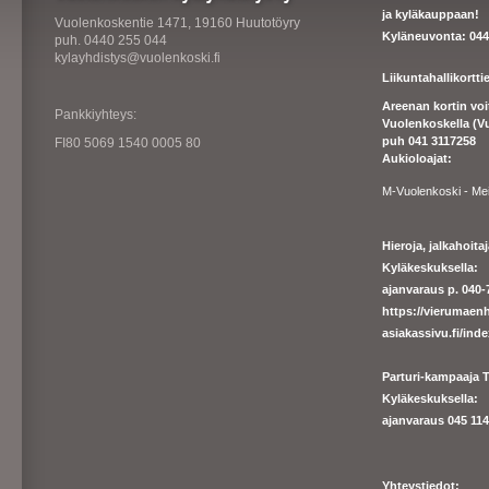
ja kyläkauppaan!
Vuolenkoskentie 1471, 19160 Huutotöyry
Kyläneuvonta: 044
puh. 0440 255 044
kylayhdistys@vuolenkoski.fi
Liikuntahallikortt
Areenan kortin vo
Pankkiyhteys:
Vuolenkoskella (V
puh 041 3117258
FI80 5069 1540 0005 80
Aukioloajat:
M-Vuolenkoski - Me
Hieroja, jalkahoit
Kyläkeskuksella:
ajanvaraus p. 040-7
https://
vierumaenh
asiakassivu.fi/ind
Parturi-kampaaja T
Kyläkeskuksella:
ajanva
raus 045 1140
Yhteystiedot: