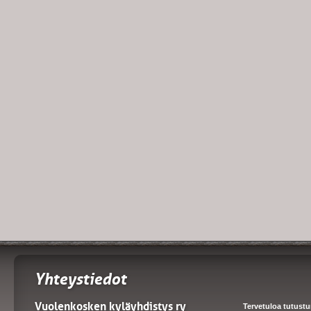
Yhteystiedot
Vuolenkosken kyläyhdistys ry
Tervetuloa tutust