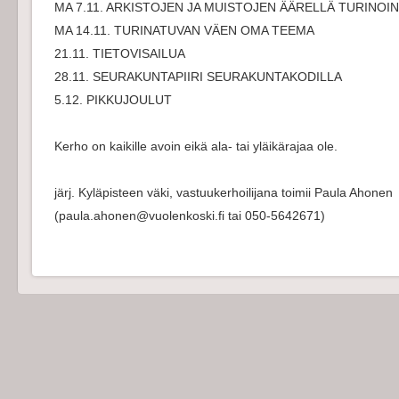
MA 7.11. ARKISTOJEN JA MUISTOJEN ÄÄRELLÄ TURINOIN
MA 14.11. TURINATUVAN VÄEN OMA TEEMA
21.11. TIETOVISAILUA
28.11. SEURAKUNTAPIIRI SEURAKUNTAKODILLA
5.12. PIKKUJOULUT
Kerho on kaikille avoin eikä ala- tai yläikärajaa ole.
järj. Kyläpisteen väki, vastuukerhoilijana toimii Paula Ahonen
(paula.ahonen@vuolenkoski.fi tai 050-5642671)