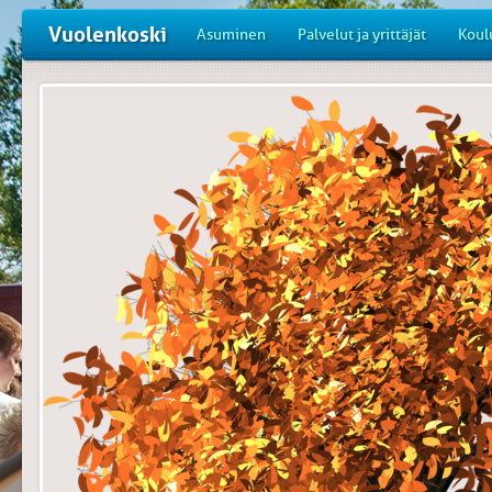
Vuolenkoski
Asuminen
Palvelut ja yrittäjät
Koul