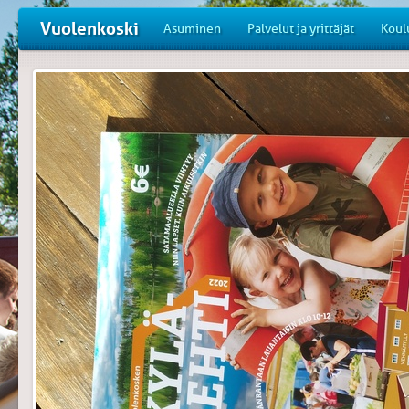
Vuolenkoski
Asuminen
Palvelut ja yrittäjät
Koul