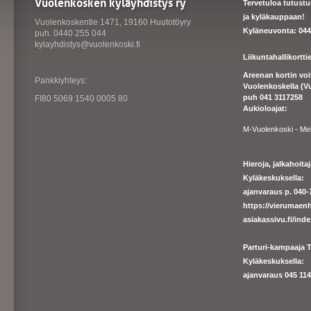
Vuolenkosken kyläyhdistys ry
Tervetuloa tutust
ja kyläkauppaan!
Vuolenkoskentie 1471, 19160 Huutotöyry
Kyläneuvonta: 044
puh. 0440 255 044
kylayhdistys@vuolenkoski.fi
Liikuntahallikortt
Areenan kortin vo
Pankkiyhteys:
Vuolenkoskella (V
puh 041 3117258
FI80 5069 1540 0005 80
Aukioloajat:
M-Vuolenkoski - Me
Hieroja, jalkahoit
Kyläkeskuksella:
ajanvaraus p. 040-7
https://
vierumaenh
asiakassivu.fi/ind
Parturi-kampaaja T
Kyläkeskuksella:
ajanva
raus 045 1140