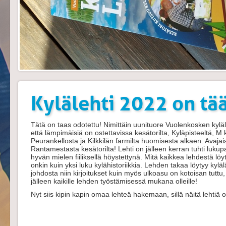
Kylälehti 2022 on tää
Tätä on taas odotettu! Nimittäin uunituore Vuolenkosken kyläle
että lämpimäisiä on ostettavissa
kesätorilta, Kyläpisteeltä, M
Peurankellosta ja Kilkkilän farmilta huomisesta alkaen. Avajai
Rantamestasta
kesätorilta! Lehti on jälleen kerran tuhti lukupa
hyvän mielen fiiliksellä höystettynä. Mitä kaikkea lehdestä löy
onkin kuin yksi luku kylähistoriikkia. Lehden takaa löytyy kyläl
johdosta niin kirjoitukset kuin myös ulkoasu on kotoisan tuttu
jälleen kaikille lehden työstämisessä mukana olleille!
Nyt siis kipin kapin omaa lehteä hakemaan, sillä näitä lehtiä o