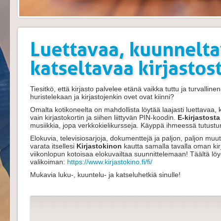
Luettavaa, kuunnelta
katseltavaa kirjastos
Tiesitkö, että kirjasto palvelee etänä vaikka tuttu ja turvalline
huristelekaan ja kirjastojenkin ovet ovat kiinni?
Omalta kotikoneelta on mahdollista löytää laajasti luettavaa, 
vain kirjastokortin ja siihen liittyvän PIN-koodin.
E-kirjastost
musiikkia, jopa verkkokielikursseja. Käyppä ihmeessä tutus
Elokuvia, televisiosarjoja, dokumenttejä ja paljon, paljon muu
varata itsellesi
Kirjastokinon
kautta samalla tavalla oman kirja
viikonlopun kotoisaa elokuvailtaa suunnittelemaan! Täältä löy
valikoiman:
https://www.kirjastokino.fi/fi/
Mukavia luku-, kuuntelu- ja katseluhetkiä sinulle!