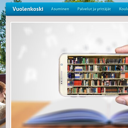
Vuolenkoski
Asuminen
Palvelut ja yrittäjät
Koul