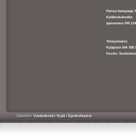
Parturi-kampaaja T
Kyläkeskuksella:
ajanva
raus 045 1140
Yhteystiedot:
Kyläpiste 044 788 
Osoite: Vuolenkos
Sijaintisi:
Vuolenkoski
/
Kylä
/
Ajankohtaista