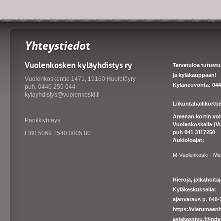
Yhteystiedot
Vuolenkosken kyläyhdistys ry
Tervetuloa tutust
ja kyläkauppaan!
Vuolenkoskentie 1471, 19160 Huutotöyry
Kyläneuvonta: 044
puh. 0440 255 044
kylayhdistys@vuolenkoski.fi
Liikuntahallikortt
Areenan kortin vo
Pankkiyhteys:
Vuolenkoskella (V
puh 041 3117258
FI80 5069 1540 0005 80
Aukioloajat:
M-Vuolenkoski - Me
Hieroja, jalkahoit
Kyläkeskuksella:
ajanvaraus p. 040-7
https://
vierumaenh
asiakassivu.fi/ind